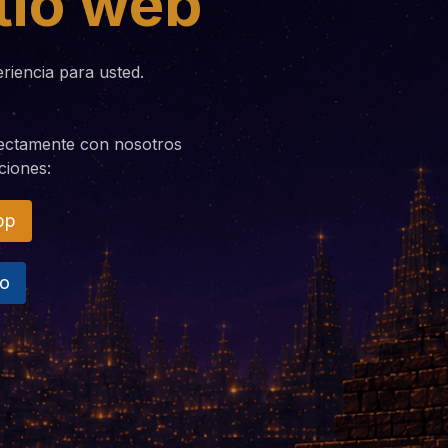
tio web
iencia para usted.
rectamente con nosotros
ciones:
pp
no