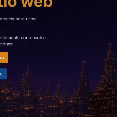
tio web
iencia para usted.
rectamente con nosotros
ciones:
pp
no